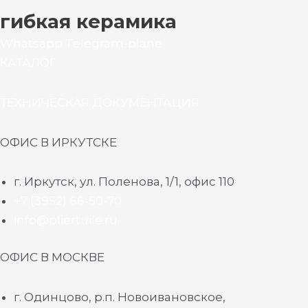
гибкая керамика
Whatsapp
Telegram-plane
КАТАЛОГ
ТЕХНИЧЕСКАЯ ДОКУМЕНТАЦИЯ
ОФИС В ИРКУТСКЕ
г. Иркутск, ул. Поленова, 1/1, офис 110
+7 (3952) 66-50-70
info@pliertuile.ru
ОФИС В МОСКВЕ
г. Одинцово, р.п. Новоивановское,