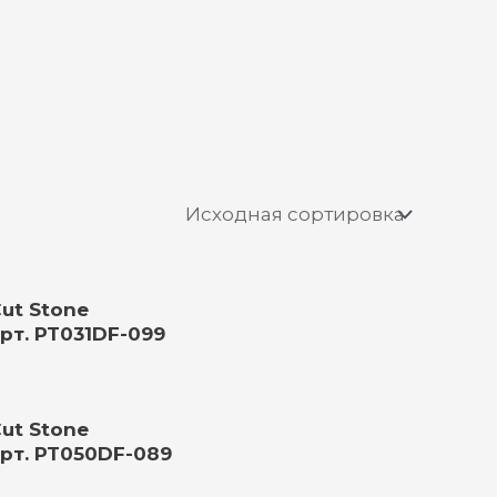
ut Stone
рт. PT031DF-099
ut Stone
рт. PT050DF-089