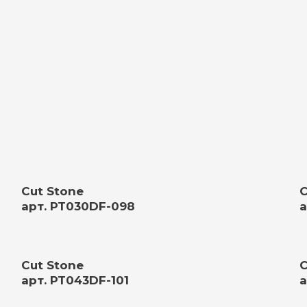
Cut Stone
C
арт. PT030DF-098
а
Cut Stone
C
арт. PT043DF-101
а