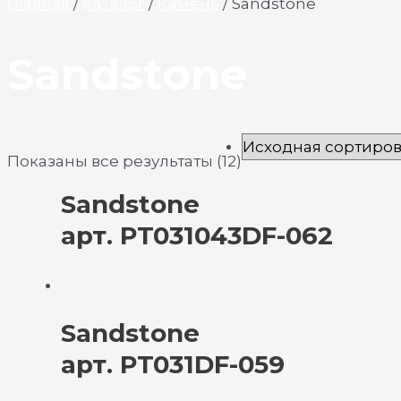
Главная
/
Каталог
/
Камень
/ Sandstone
Sandstone
Показаны все результаты (12)
Sandstone
арт. PT031043DF-062
Sandstone
арт. PT031DF-059