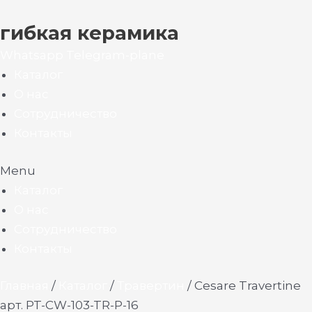
гибкая керамика
Whatsapp
Telegram-plane
Каталог
О нас
Сотрудничество
Контакты
Menu
Каталог
О нас
Сотрудничество
Контакты
Главная
/
Каталог
/
Травертин
/ Cesare Travertine
арт. PT-CW-103-TR-P-16