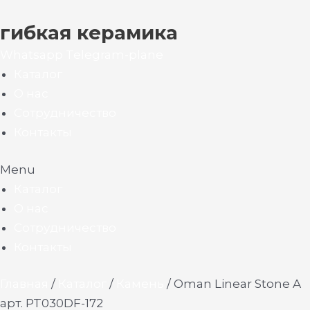
гибкая керамика
Whatsapp
Telegram-plane
Каталог
О нас
Сотрудничество
Контакты
Menu
Каталог
О нас
Сотрудничество
Контакты
Главная
/
Каталог
/
Камень
/ Oman Linear Stone A
арт. PT030DF-172