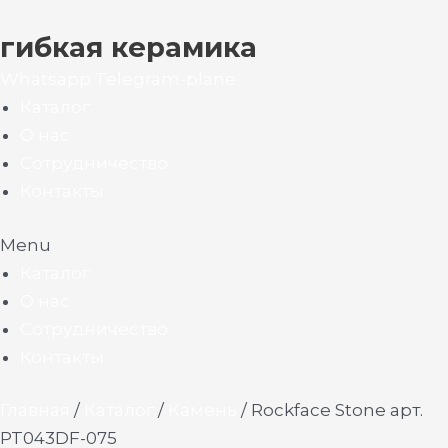
гибкая керамика
Whatsapp
Telegram-plane
Каталог
О нас
Сотрудничество
Контакты
Menu
Каталог
О нас
Сотрудничество
Контакты
Главная
/
Каталог
/
Камень
/ Rockface Stone арт.
PT043DF-075