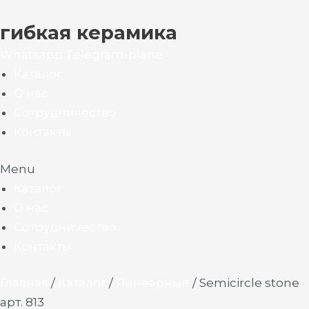
гибкая керамика
Whatsapp
Telegram-plane
Каталог
О нас
Сотрудничество
Контакты
Menu
Каталог
О нас
Сотрудничество
Контакты
Главная
/
Каталог
/
Линеарные
/ Semicircle stone
арт. 813