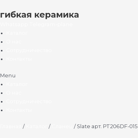
гибкая керамика
Whatsapp
Telegram-plane
Каталог
О нас
Сотрудничество
Контакты
Menu
Каталог
О нас
Сотрудничество
Контакты
Главная
/
Каталог
/
Сланец
/ Slate арт. PT206DF-015