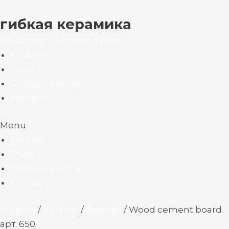
гибкая керамика
Whatsapp
Telegram-plane
Каталог
О нас
Сотрудничество
Контакты
Menu
Каталог
О нас
Сотрудничество
Контакты
Главная
/
Каталог
/
Дерево
/ Wood cement board
арт. 650