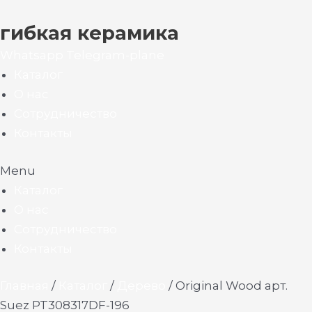
гибкая керамика
Whatsapp
Telegram-plane
Каталог
О нас
Сотрудничество
Контакты
Menu
Каталог
О нас
Сотрудничество
Контакты
Главная
/
Каталог
/
Дерево
/ Original Wood арт.
Suez PT308317DF-196