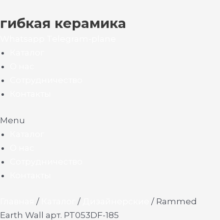
гибкая керамика
Whatsapp
Telegram-plane
Каталог
О нас
Сотрудничество
Контакты
Menu
Каталог
О нас
Сотрудничество
Контакты
Главная
/
Каталог
/
Дизайнерские
/ Rammed
Earth Wall арт. PT053DF-185